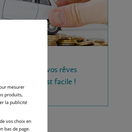
 la voiture de vos rêves
rédit auto, c'est facile !
pour mesurer
s produits,
r la publicité
 de vos choix en
n bas de page.