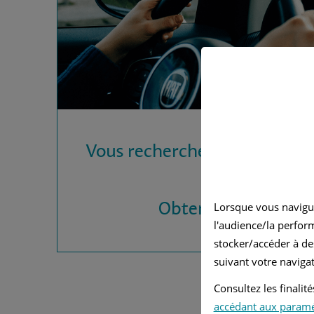
Vous recherchez une assura
?
Obtenez vos devis
Lorsque vous navigu
l'audience/la perfor
stocker/accéder à de
suivant votre navigat
Consultez les finali
accédant aux param