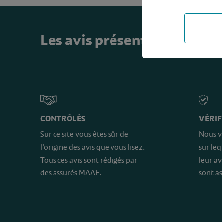
Les avis présents sur ce sit
CONTRÔLÉS
VÉRIF
Sur ce site vous êtes sûr de
Nous v
l’origine des avis que vous lisez.
sur le
Tous ces avis sont rédigés par
leur av
des assurés MAAF.
sont as