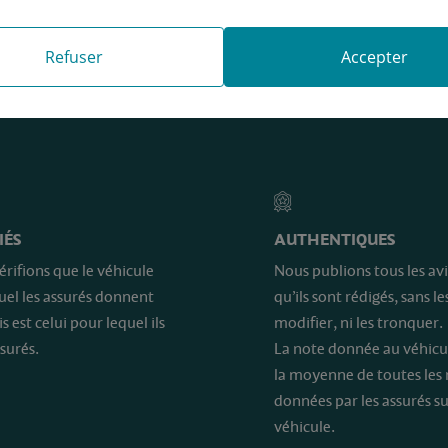
Refuser
Accepter
e sont…
IÉS
AUTHENTIQUES
érifions que le véhicule
Nous publions tous les avi
quel les assurés donnent
qu’ils sont rédigés, sans le
is est celui pour lequel ils
modifier, ni les tronquer.
surés.
La note donnée au véhicu
la moyenne de toutes les
données par les assurés su
véhicule.