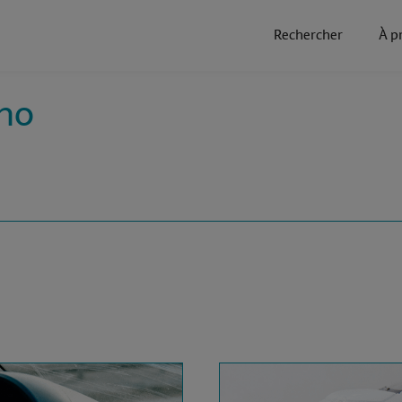
Rechercher
À p
ino