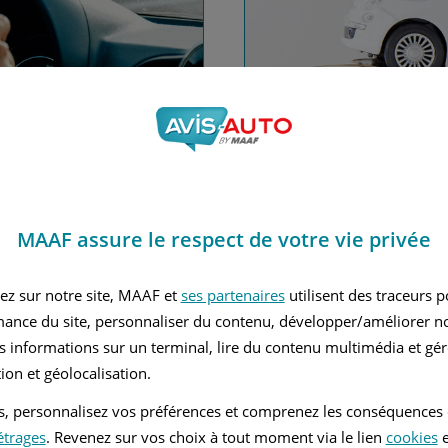
nce automobile
Financez
MAAF assure le respect de votre vie privée
Avec le c
 MAAF
ez sur notre site, MAAF et
ses partenaires
utilisent des traceurs 
mance du site, personnaliser du contenu, développer/améliorer no
s informations sur un terminal, lire du contenu multimédia et gére
ion et géolocalisation.
tés, personnalisez vos préférences et comprenez les conséquences
étrages
. Revenez sur vos choix à tout moment via le lien
cookies
e