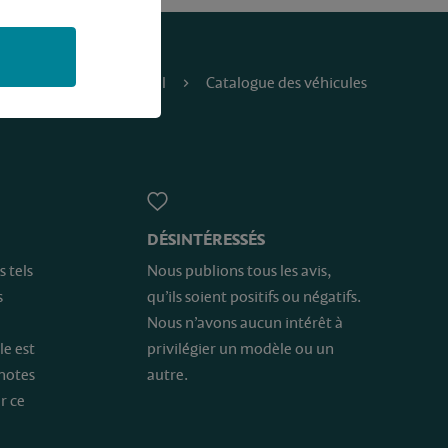
Accueil
Catalogue des véhicules
DÉSINTÉRESSÉS
s tels
Nous publions tous les avis,
s
qu’ils soient positifs ou négatifs.
Nous n’avons aucun intérêt à
le est
privilégier un modèle ou un
 notes
autre.
r ce