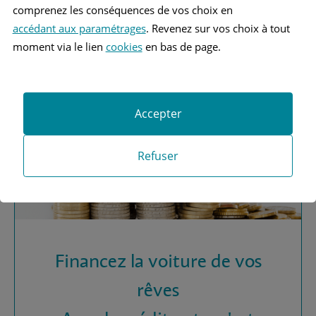
Vous recherchez une
comprenez les conséquences de vos choix en
assurance automobile ?
accédant aux paramétrages
. Revenez sur vos choix à tout
moment via le lien
cookies
en bas de page.
Obtenez vos devis MAAF
Accepter
Refuser
Financez la voiture de vos
rêves