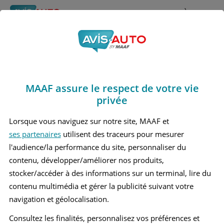
Rechercher
À propos
Avis Nissan 200sx
Obtenir un devis d'assurance auto MAAF
Marques
>
Nissan
> 200sx
MAAF assure le respect de votre vie
NISSAN 200SX 1 COUPÉ
privée
Lorsque vous naviguez sur notre site, MAAF et
ses partenaires
utilisent des traceurs pour mesurer
l'audience/la performance du site, personnaliser du
contenu, développer/améliorer nos produits,
stocker/accéder à des informations sur un terminal, lire du
contenu multimédia et gérer la publicité suivant votre
navigation et géolocalisation.
Consultez les finalités, personnalisez vos préférences et