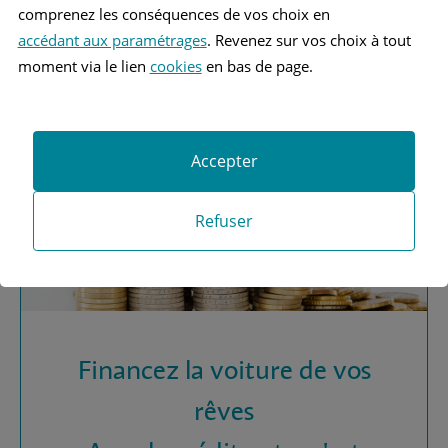
Vous recherchez une
comprenez les conséquences de vos choix en
assurance automobile ?
accédant aux paramétrages
. Revenez sur vos choix à tout
moment via le lien
cookies
en bas de page.
Obtenez vos devis MAAF
Accepter
Refuser
Financez la voiture de vos
rêves