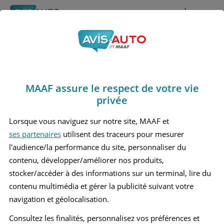
Rechercher
À propos
Avis Mitsubishi Lancer
Obtenir un devis d'assurance auto MAAF
Marques
>
Mitsubishi
> Lancer
MAAF assure le respect de votre vie
MITSUBISHI LANCER 8 BERLINE
privée
Lorsque vous naviguez sur notre site, MAAF et
ses partenaires
utilisent des traceurs pour mesurer
l'audience/la performance du site, personnaliser du
contenu, développer/améliorer nos produits,
stocker/accéder à des informations sur un terminal, lire du
contenu multimédia et gérer la publicité suivant votre
navigation et géolocalisation.
Consultez les finalités, personnalisez vos préférences et