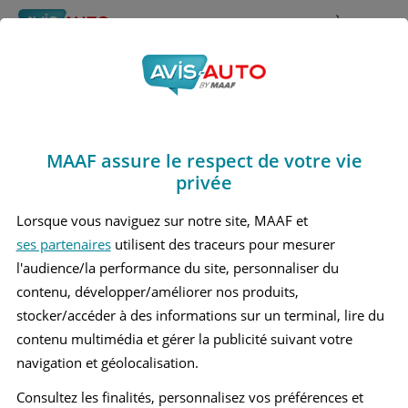
Rechercher
À propos
Avis Mini Countryman
Obtenir un devis d'assurance auto MAAF
Marques
>
Mini
> Countryman
MAAF assure le respect de votre vie
MINI COUNTRYMAN 1 PETIT SUV
privée
MINI COUNTRYMAN 2 MOYEN SUV
Lorsque vous naviguez sur notre site, MAAF et
ses partenaires
utilisent des traceurs pour mesurer
MINI COUNTRYMAN 3 MOYEN SUV
l'audience/la performance du site, personnaliser du
contenu, développer/améliorer nos produits,
stocker/accéder à des informations sur un terminal, lire du
contenu multimédia et gérer la publicité suivant votre
navigation et géolocalisation.
Consultez les finalités, personnalisez vos préférences et