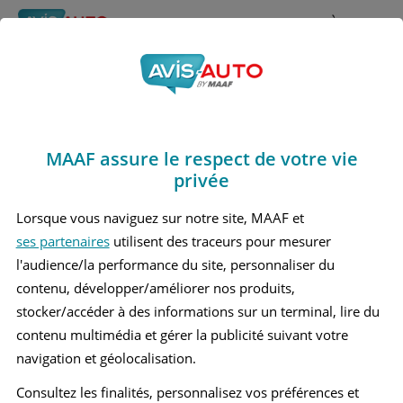
Rechercher
À propos
Avis Mercedes benz
Obtenir un devis d'assurance auto MAAF
V220
MAAF assure le respect de votre vie
Marques
>
Mercedes benz
> V220
privée
MERCEDES BENZ V220 1 MONOSPACE
Lorsque vous naviguez sur notre site, MAAF et
ses partenaires
utilisent des traceurs pour mesurer
MERCEDES BENZ V220 2 MONOSPACE
l'audience/la performance du site, personnaliser du
contenu, développer/améliorer nos produits,
stocker/accéder à des informations sur un terminal, lire du
contenu multimédia et gérer la publicité suivant votre
navigation et géolocalisation.
Consultez les finalités, personnalisez vos préférences et