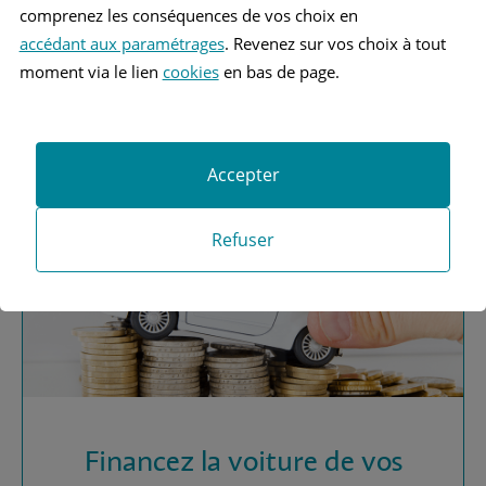
comprenez les conséquences de vos choix en
accédant aux paramétrages
. Revenez sur vos choix à tout
Vous recherchez une
moment via le lien
cookies
en bas de page.
assurance automobile ?
Obtenez vos devis MAAF
Accepter
Refuser
Financez la voiture de vos