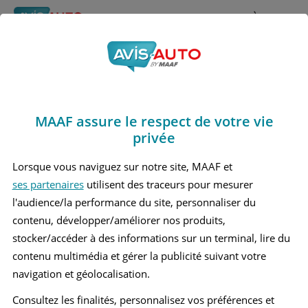
Rechercher
À propos
Avis Mercedes benz
Obtenir un devis d'assurance auto MAAF
T180
MAAF assure le respect de votre vie
Marques
>
Mercedes benz
> T180
privée
MERCEDES BENZ T180 1 BREAK
Lorsque vous naviguez sur notre site, MAAF et
ses partenaires
utilisent des traceurs pour mesurer
l'audience/la performance du site, personnaliser du
contenu, développer/améliorer nos produits,
stocker/accéder à des informations sur un terminal, lire du
contenu multimédia et gérer la publicité suivant votre
navigation et géolocalisation.
Consultez les finalités, personnalisez vos préférences et