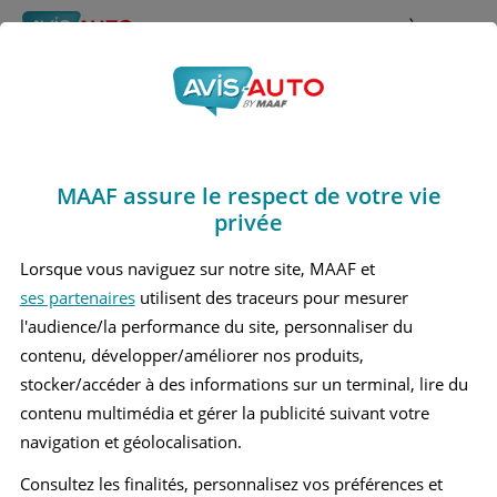
Rechercher
À propos
Avis Mercedes benz
Obtenir un devis d'assurance auto MAAF
Slc180
MAAF assure le respect de votre vie
Marques
>
Mercedes benz
> Slc180
privée
MERCEDES BENZ SLC180 1 CABRIOLET
Lorsque vous naviguez sur notre site, MAAF et
ses partenaires
utilisent des traceurs pour mesurer
l'audience/la performance du site, personnaliser du
contenu, développer/améliorer nos produits,
stocker/accéder à des informations sur un terminal, lire du
contenu multimédia et gérer la publicité suivant votre
navigation et géolocalisation.
Consultez les finalités, personnalisez vos préférences et