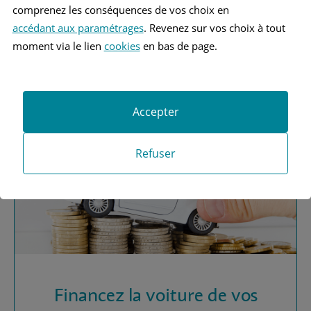
comprenez les conséquences de vos choix en
accédant aux paramétrages
. Revenez sur vos choix à tout
Vous recherchez une
moment via le lien
cookies
en bas de page.
assurance automobile ?
Obtenez vos devis MAAF
Accepter
Refuser
Financez la voiture de vos