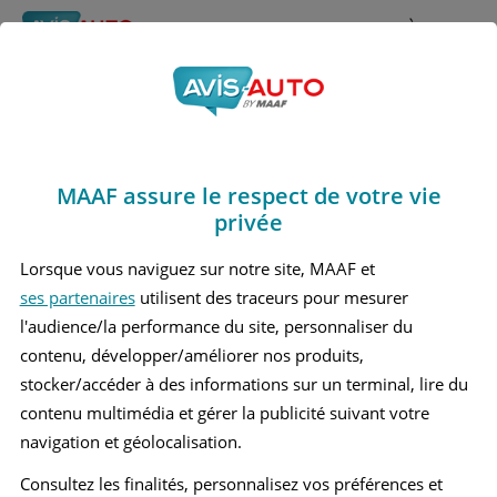
Rechercher
À propos
Avis Mercedes benz
Obtenir un devis d'assurance auto MAAF
R500
MAAF assure le respect de votre vie
Marques
>
Mercedes benz
> R500
privée
MERCEDES BENZ R500 1 BREAK
Lorsque vous naviguez sur notre site, MAAF et
ses partenaires
utilisent des traceurs pour mesurer
l'audience/la performance du site, personnaliser du
contenu, développer/améliorer nos produits,
stocker/accéder à des informations sur un terminal, lire du
contenu multimédia et gérer la publicité suivant votre
navigation et géolocalisation.
Consultez les finalités, personnalisez vos préférences et