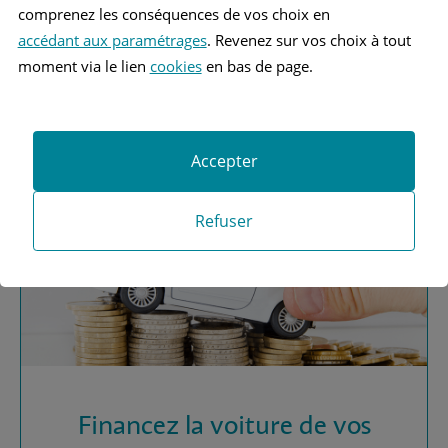
comprenez les conséquences de vos choix en
accédant aux paramétrages
. Revenez sur vos choix à tout
Vous recherchez une
moment via le lien
cookies
en bas de page.
assurance automobile ?
Obtenez vos devis MAAF
Accepter
Refuser
Financez la voiture de vos