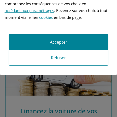
comprenez les conséquences de vos choix en
accédant aux paramétrages
. Revenez sur vos choix à tout
Vous recherchez une
moment via le lien
cookies
en bas de page.
assurance automobile ?
Obtenez vos devis MAAF
Accepter
Refuser
Financez la voiture de vos