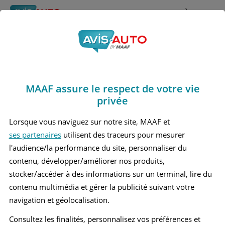
Rechercher
À propos
Avis Mercedes benz
Obtenir un devis d'assurance auto MAAF
R280
MAAF assure le respect de votre vie
Marques
>
Mercedes benz
> R280
privée
MERCEDES BENZ R280 1 BREAK
Lorsque vous naviguez sur notre site, MAAF et
ses partenaires
utilisent des traceurs pour mesurer
l'audience/la performance du site, personnaliser du
contenu, développer/améliorer nos produits,
stocker/accéder à des informations sur un terminal, lire du
contenu multimédia et gérer la publicité suivant votre
navigation et géolocalisation.
Consultez les finalités, personnalisez vos préférences et