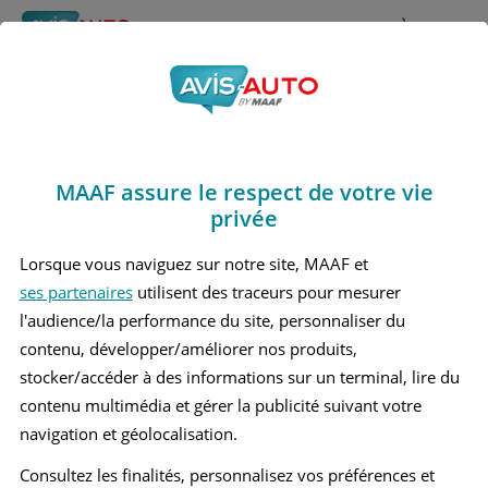
Rechercher
À propos
Avis Mercedes benz
Obtenir un devis d'assurance auto MAAF
Gle400
MAAF assure le respect de votre vie
Marques
>
Mercedes benz
> Gle400
privée
MERCEDES BENZ GLE400 1 GRAND SUV
Lorsque vous naviguez sur notre site, MAAF et
ses partenaires
utilisent des traceurs pour mesurer
MERCEDES BENZ GLE400 2 GRAND SUV
l'audience/la performance du site, personnaliser du
contenu, développer/améliorer nos produits,
stocker/accéder à des informations sur un terminal, lire du
contenu multimédia et gérer la publicité suivant votre
navigation et géolocalisation.
Consultez les finalités, personnalisez vos préférences et