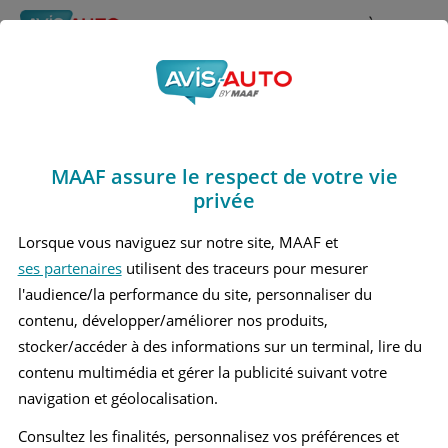
Rechercher
À propos
Avis Mercedes benz
Obtenir un devis d'assurance auto MAAF
Glc300e
MAAF assure le respect de votre vie
Marques
>
Mercedes benz
> Glc300e
privée
MERCEDES BENZ GLC300E 1 GRAND SUV
Lorsque vous naviguez sur notre site, MAAF et
ses partenaires
utilisent des traceurs pour mesurer
MERCEDES BENZ GLC300E 2 GRAND SUV
l'audience/la performance du site, personnaliser du
contenu, développer/améliorer nos produits,
stocker/accéder à des informations sur un terminal, lire du
contenu multimédia et gérer la publicité suivant votre
navigation et géolocalisation.
Consultez les finalités, personnalisez vos préférences et