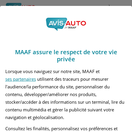
Rechercher
À propos
Avis Mercedes benz
Obtenir un devis d'assurance auto MAAF
Glb200
MAAF assure le respect de votre vie
Marques
>
Mercedes benz
> Glb200
privée
MERCEDES BENZ GLB200 1 GRAND SUV
Lorsque vous naviguez sur notre site, MAAF et
ses partenaires
utilisent des traceurs pour mesurer
l'audience/la performance du site, personnaliser du
contenu, développer/améliorer nos produits,
stocker/accéder à des informations sur un terminal, lire du
contenu multimédia et gérer la publicité suivant votre
navigation et géolocalisation.
Consultez les finalités, personnalisez vos préférences et