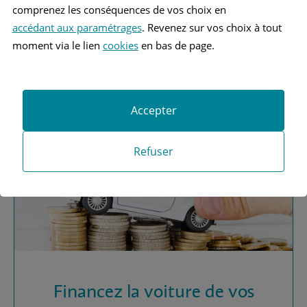
comprenez les conséquences de vos choix en
accédant aux paramétrages
. Revenez sur vos choix à tout
Vous recherchez une
moment via le lien
cookies
en bas de page.
assurance automobile ?
Obtenez vos devis MAAF
Accepter
Refuser
Financez la voiture de vos