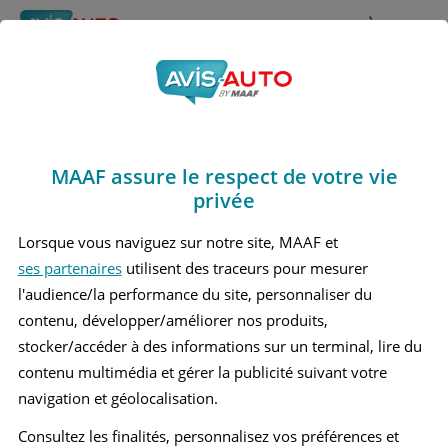
Rechercher
À propos
Avis Mercedes benz
Obtenir un devis d'assurance auto MAAF
Gla250
MAAF assure le respect de votre vie
Marques
>
Mercedes benz
> Gla250
privée
MERCEDES BENZ GLA250 1 MOYEN SUV
Lorsque vous naviguez sur notre site, MAAF et
ses partenaires
utilisent des traceurs pour mesurer
l'audience/la performance du site, personnaliser du
contenu, développer/améliorer nos produits,
stocker/accéder à des informations sur un terminal, lire du
contenu multimédia et gérer la publicité suivant votre
navigation et géolocalisation.
Consultez les finalités, personnalisez vos préférences et