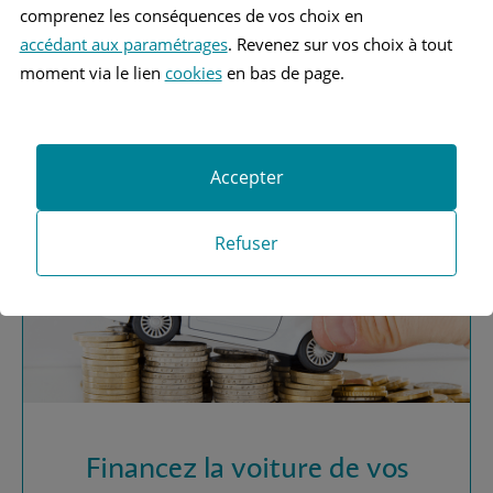
comprenez les conséquences de vos choix en
accédant aux paramétrages
. Revenez sur vos choix à tout
Vous recherchez une
moment via le lien
cookies
en bas de page.
assurance automobile ?
Obtenez vos devis MAAF
Accepter
Refuser
Financez la voiture de vos