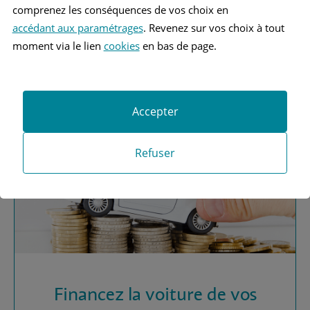
comprenez les conséquences de vos choix en
accédant aux paramétrages
. Revenez sur vos choix à tout
Vous recherchez une
moment via le lien
cookies
en bas de page.
assurance automobile ?
Obtenez vos devis MAAF
Accepter
Refuser
Financez la voiture de vos