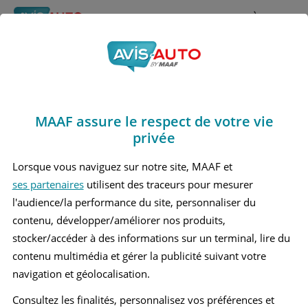
Rechercher
À propos
Avis Mercedes benz Eqe
Obtenir un devis d'assurance auto MAAF
350 plus
MAAF assure le respect de votre vie
Marques
>
Mercedes benz
> Eqe 350 plus
privée
MERCEDES BENZ EQE 350 PLUS 1 BERLINE
Lorsque vous naviguez sur notre site, MAAF et
ses partenaires
utilisent des traceurs pour mesurer
l'audience/la performance du site, personnaliser du
contenu, développer/améliorer nos produits,
stocker/accéder à des informations sur un terminal, lire du
contenu multimédia et gérer la publicité suivant votre
navigation et géolocalisation.
Consultez les finalités, personnalisez vos préférences et