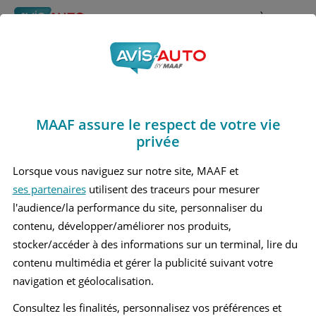
Rechercher
À propos
Avis Mercedes benz
Obtenir un devis d'assurance auto MAAF
E270
MAAF assure le respect de votre vie
Marques
>
Mercedes benz
> E270
privée
MERCEDES BENZ E270 1 BREAK
Lorsque vous naviguez sur notre site, MAAF et
ses partenaires
utilisent des traceurs pour mesurer
MERCEDES BENZ E270 1 BERLINE
l'audience/la performance du site, personnaliser du
contenu, développer/améliorer nos produits,
MERCEDES BENZ E270 2 BERLINE
stocker/accéder à des informations sur un terminal, lire du
contenu multimédia et gérer la publicité suivant votre
MERCEDES BENZ E270 3 BERLINE
navigation et géolocalisation.
Consultez les finalités, personnalisez vos préférences et