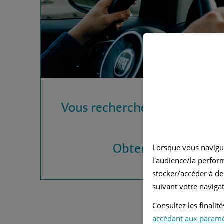
Vous recherchez une assura
?
Obtenez vos devis
Lorsque vous navigu
l'audience/la perfor
stocker/accéder à de
suivant votre navigat
Consultez les finali
accédant aux param