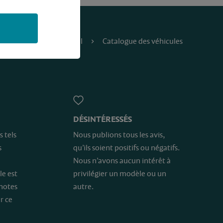
Accueil
Catalogue des véhicules
DÉSINTÉRESSÉS
s tels
Nous publions tous les avis,
s
qu’ils soient positifs ou négatifs.
Nous n’avons aucun intérêt à
le est
privilégier un modèle ou un
 notes
autre.
r ce