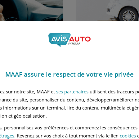
nce automobile
Financez
MAAF assure le respect de votre vie privée
Avec le c
 MAAF
ez sur notre site, MAAF et
ses partenaires
utilisent des traceurs 
mance du site, personnaliser du contenu, développer/améliorer no
s informations sur un terminal, lire du contenu multimédia et gére
ion et géolocalisation.
tés, personnalisez vos préférences et comprenez les conséquences
étrages
. Revenez sur vos choix à tout moment via le lien
cookies
e