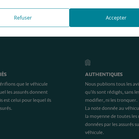
Refuser
Accepter
e sont…
IÉS
AUTHENTIQUES
érifions que le véhicule
Nous publions tous les avi
quel les assurés donnent
qu’ils sont rédigés, sans le
is est celui pour lequel ils
modifier, ni les tronquer.
surés.
La note donnée au véhicu
la moyenne de toutes les
données par les assurés su
véhicule.