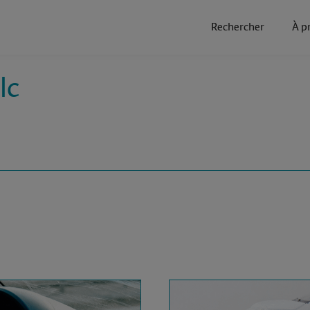
Rechercher
À p
lc