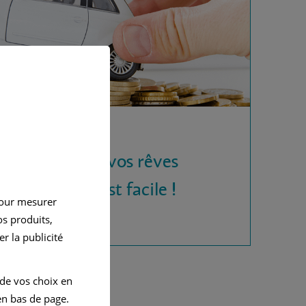
 la voiture de vos rêves
rédit auto, c'est facile !
pour mesurer
s produits,
r la publicité
 de vos choix en
n bas de page.