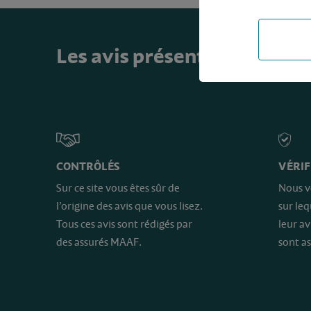
Les avis présents sur ce sit
CONTRÔLÉS
VÉRIF
Sur ce site vous êtes sûr de
Nous v
l’origine des avis que vous lisez.
sur le
Tous ces avis sont rédigés par
leur av
des assurés MAAF.
sont as