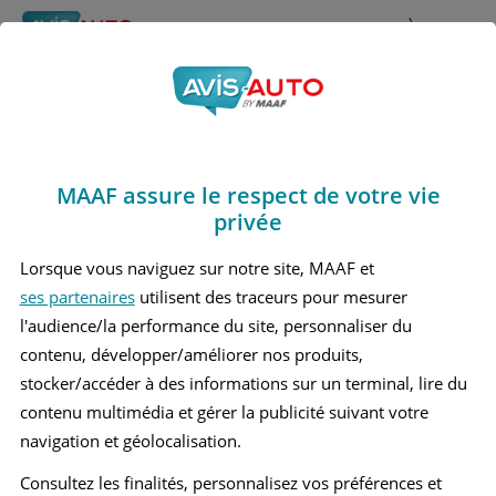
Rechercher
À propos
Avis Mercedes benz
Obtenir un devis d'assurance auto MAAF
Cla250e
MAAF assure le respect de votre vie
Marques
>
Mercedes benz
> Cla250e
privée
MERCEDES BENZ CLA250E 2 BERLINE
Lorsque vous naviguez sur notre site, MAAF et
ses partenaires
utilisent des traceurs pour mesurer
MERCEDES BENZ CLA250E 2 BREAK
l'audience/la performance du site, personnaliser du
contenu, développer/améliorer nos produits,
stocker/accéder à des informations sur un terminal, lire du
contenu multimédia et gérer la publicité suivant votre
navigation et géolocalisation.
Consultez les finalités, personnalisez vos préférences et