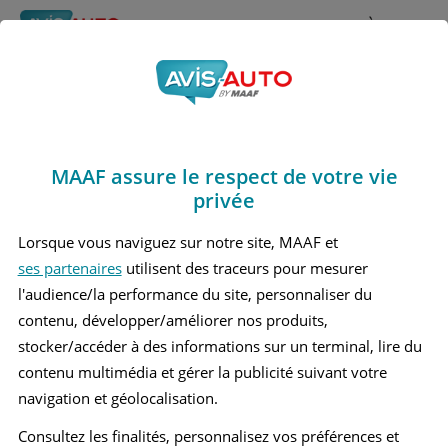
Rechercher
À propos
Avis Mercedes benz
Obtenir un devis d'assurance auto MAAF
Cla250
MAAF assure le respect de votre vie
Marques
>
Mercedes benz
> Cla250
privée
MERCEDES BENZ CLA250 1 BREAK
Lorsque vous naviguez sur notre site, MAAF et
ses partenaires
utilisent des traceurs pour mesurer
MERCEDES BENZ CLA250 1 BERLINE
l'audience/la performance du site, personnaliser du
contenu, développer/améliorer nos produits,
stocker/accéder à des informations sur un terminal, lire du
contenu multimédia et gérer la publicité suivant votre
navigation et géolocalisation.
Consultez les finalités, personnalisez vos préférences et