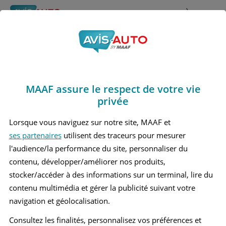
Rechercher
À propos
Avis Mercedes benz
Obtenir un devis d'assurance auto MAAF
A220
MAAF assure le respect de votre vie
Marques
>
Mercedes benz
> A220
privée
MERCEDES BENZ A220 3 BERLINE
Lorsque vous naviguez sur notre site, MAAF et
ses partenaires
utilisent des traceurs pour mesurer
MERCEDES BENZ A220 4 BERLINE
l'audience/la performance du site, personnaliser du
contenu, développer/améliorer nos produits,
stocker/accéder à des informations sur un terminal, lire du
contenu multimédia et gérer la publicité suivant votre
navigation et géolocalisation.
Consultez les finalités, personnalisez vos préférences et