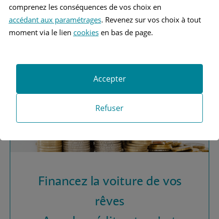
Vous recherchez une
comprenez les conséquences de vos choix en
assurance automobile ?
accédant aux paramétrages
. Revenez sur vos choix à tout
moment via le lien
cookies
en bas de page.
Obtenez vos devis MAAF
Accepter
Refuser
Financez la voiture de vos
rêves