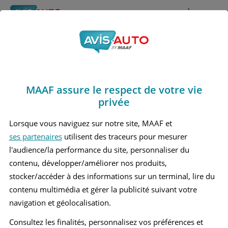
Rechercher
À propos
Avis Lexus Lbx
Obtenir un devis d'assurance auto MAAF
Marques
>
Lexus
> Lbx
MAAF assure le respect de votre vie
LEXUS LBX 1 PETIT SUV
privée
Lorsque vous naviguez sur notre site, MAAF et
ses partenaires
utilisent des traceurs pour mesurer
l'audience/la performance du site, personnaliser du
contenu, développer/améliorer nos produits,
stocker/accéder à des informations sur un terminal, lire du
contenu multimédia et gérer la publicité suivant votre
navigation et géolocalisation.
Consultez les finalités, personnalisez vos préférences et