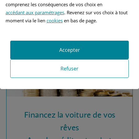
Vous recherchez une
comprenez les conséquences de vos choix en
assurance automobile ?
accédant aux paramétrages
. Revenez sur vos choix à tout
moment via le lien
cookies
en bas de page.
Obtenez vos devis MAAF
Accepter
Refuser
Financez la voiture de vos
rêves