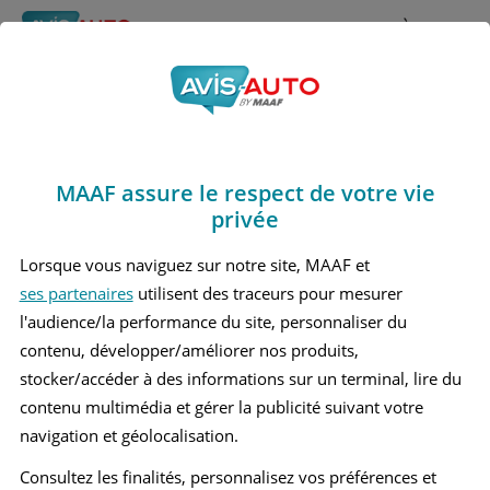
Rechercher
À propos
Avis Lexus Is 220
Obtenir un devis d'assurance auto MAAF
Marques
>
Lexus
> Is 220
MAAF assure le respect de votre vie
LEXUS IS 220 2 BERLINE
privée
Lorsque vous naviguez sur notre site, MAAF et
ses partenaires
utilisent des traceurs pour mesurer
l'audience/la performance du site, personnaliser du
contenu, développer/améliorer nos produits,
stocker/accéder à des informations sur un terminal, lire du
contenu multimédia et gérer la publicité suivant votre
navigation et géolocalisation.
Consultez les finalités, personnalisez vos préférences et