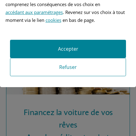
Vous recherchez une
comprenez les conséquences de vos choix en
assurance automobile ?
accédant aux paramétrages
. Revenez sur vos choix à tout
moment via le lien
cookies
en bas de page.
Obtenez vos devis MAAF
Accepter
Refuser
Financez la voiture de vos
rêves