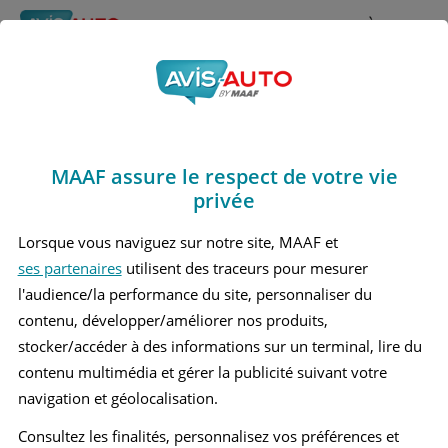
Rechercher
À propos
Avis Lexus Es 300h
Obtenir un devis d'assurance auto MAAF
Marques
>
Lexus
> Es 300h
MAAF assure le respect de votre vie
LEXUS ES 300H 1 BERLINE
privée
Lorsque vous naviguez sur notre site, MAAF et
ses partenaires
utilisent des traceurs pour mesurer
l'audience/la performance du site, personnaliser du
contenu, développer/améliorer nos produits,
stocker/accéder à des informations sur un terminal, lire du
contenu multimédia et gérer la publicité suivant votre
navigation et géolocalisation.
Consultez les finalités, personnalisez vos préférences et