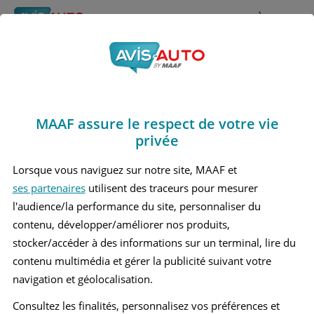
Rechercher
À propos
Avis Lancia Voyager
Obtenir un devis d'assurance auto MAAF
Marques
>
Lancia
> Voyager
MAAF assure le respect de votre vie
LANCIA VOYAGER 1 MONOSPACE
privée
Lorsque vous naviguez sur notre site, MAAF et
ses partenaires
utilisent des traceurs pour mesurer
l'audience/la performance du site, personnaliser du
contenu, développer/améliorer nos produits,
stocker/accéder à des informations sur un terminal, lire du
contenu multimédia et gérer la publicité suivant votre
navigation et géolocalisation.
Consultez les finalités, personnalisez vos préférences et