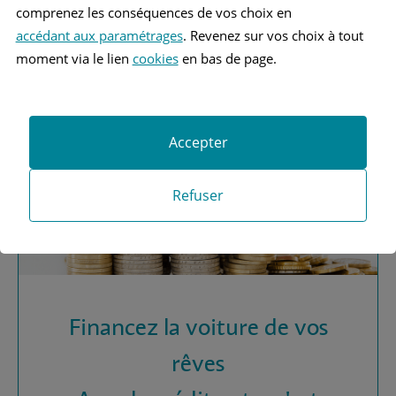
Vous recherchez une
comprenez les conséquences de vos choix en
assurance automobile ?
accédant aux paramétrages
. Revenez sur vos choix à tout
moment via le lien
cookies
en bas de page.
Obtenez vos devis MAAF
Accepter
Refuser
Financez la voiture de vos
rêves