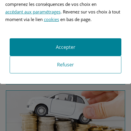
comprenez les conséquences de vos choix en
accédant aux paramétrages
. Revenez sur vos choix à tout
moment via le lien
cookies
en bas de page.
Vous recherchez une
Accepter
assurance automobile ?
Refuser
Obtenez vos devis MAAF