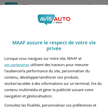
Rechercher
À propos
Avis Kia Rio
Obtenir un devis d'assurance auto MAAF
Marques
>
Kia
> Rio
MAAF assure le respect de votre vie
KIA RIO 1 BERLINE
privée
KIA RIO 2 BERLINE
Lorsque vous naviguez sur notre site, MAAF et
ses partenaires
utilisent des traceurs pour mesurer
KIA RIO 3 BERLINE
l'audience/la performance du site, personnaliser du
KIA RIO 4 BERLINE
contenu, développer/améliorer nos produits,
stocker/accéder à des informations sur un terminal, lire du
contenu multimédia et gérer la publicité suivant votre
navigation et géolocalisation.
Consultez les finalités, personnalisez vos préférences et