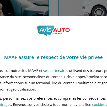
nce automobile
Financez
MAAF assure le respect de votre vie privée
Avec le c
 MAAF
ez sur notre site, MAAF et
ses partenaires
utilisent des traceurs 
mance du site, personnaliser du contenu, développer/améliorer no
s informations sur un terminal, lire du contenu multimédia et gére
ion et géolocalisation.
tés, personnalisez vos préférences et comprenez les conséquences
étrages
. Revenez sur vos choix à tout moment via le lien
cookies
e