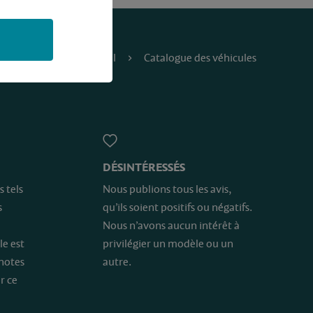
Accueil
Catalogue des véhicules
DÉSINTÉRESSÉS
s tels
Nous publions tous les avis,
s
qu’ils soient positifs ou négatifs.
Nous n’avons aucun intérêt à
le est
privilégier un modèle ou un
 notes
autre.
r ce