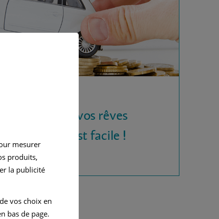
 la voiture de vos rêves
rédit auto, c'est facile !
pour mesurer
s produits,
r la publicité
 de vos choix en
n bas de page.