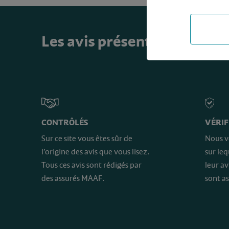
Les avis présents sur ce sit
CONTRÔLÉS
VÉRIF
Sur ce site vous êtes sûr de
Nous v
l’origine des avis que vous lisez.
sur le
Tous ces avis sont rédigés par
leur av
des assurés MAAF.
sont as