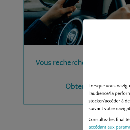
Vous recherchez une assura
?
Obtenez vos devis
Lorsque vous navigu
l'audience/la perfor
stocker/accéder à de
suivant votre navigat
Consultez les finali
accédant aux param