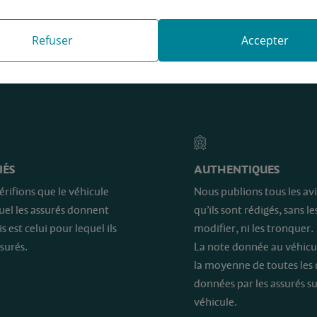
Refuser
Accepter
e sont…
IÉS
AUTHENTIQUES
érifions que le véhicule
Nous publions tous les avi
quel les assurés donnent
qu’ils sont rédigés, sans le
is est celui pour lequel ils
modifier, ni les tronquer.
surés.
La note donnée au véhicu
la moyenne de toutes les
données par les assurés su
véhicule.