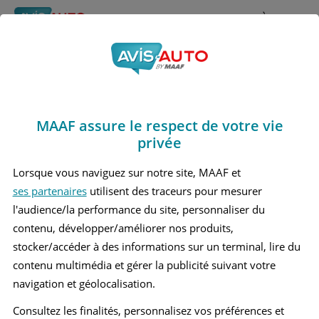
Rechercher
À propos
Avis Hyundai Genesis
Obtenir un devis d'assurance auto MAAF
Marques
>
Hyundai
> Genesis
MAAF assure le respect de votre vie
HYUNDAI GENESIS 1 COUPÉ
privée
Lorsque vous naviguez sur notre site, MAAF et
ses partenaires
utilisent des traceurs pour mesurer
l'audience/la performance du site, personnaliser du
contenu, développer/améliorer nos produits,
stocker/accéder à des informations sur un terminal, lire du
contenu multimédia et gérer la publicité suivant votre
navigation et géolocalisation.
Consultez les finalités, personnalisez vos préférences et