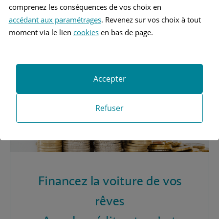
Vous recherchez une
comprenez les conséquences de vos choix en
assurance automobile ?
accédant aux paramétrages
. Revenez sur vos choix à tout
moment via le lien
cookies
en bas de page.
Obtenez vos devis MAAF
Accepter
Refuser
Financez la voiture de vos
rêves