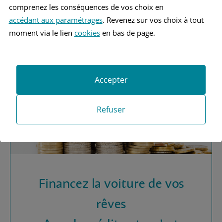
Vous recherchez une
comprenez les conséquences de vos choix en
assurance automobile ?
accédant aux paramétrages
. Revenez sur vos choix à tout
moment via le lien
cookies
en bas de page.
Obtenez vos devis MAAF
Accepter
Refuser
Financez la voiture de vos
rêves