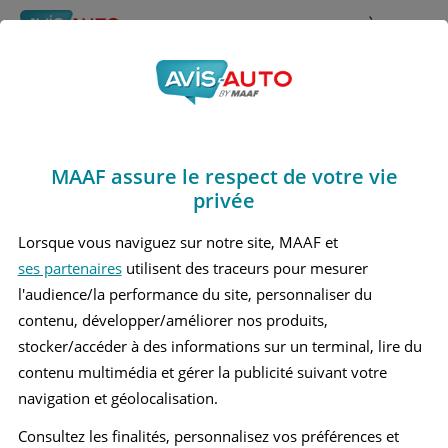
Rechercher
À propos
Avis Hyundai Bayon
Obtenir un devis d'assurance auto MAAF
Marques
>
Hyundai
> Bayon
MAAF assure le respect de votre vie
HYUNDAI BAYON 1 PETIT SUV
privée
Lorsque vous naviguez sur notre site, MAAF et
ses partenaires
utilisent des traceurs pour mesurer
l'audience/la performance du site, personnaliser du
contenu, développer/améliorer nos produits,
stocker/accéder à des informations sur un terminal, lire du
contenu multimédia et gérer la publicité suivant votre
navigation et géolocalisation.
Consultez les finalités, personnalisez vos préférences et