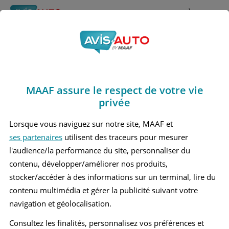
Rechercher
À propos
Avis Honda Zr v
Obtenir un devis d'assurance auto MAAF
Marques
>
Honda
> Zr v
MAAF assure le respect de votre vie
HONDA ZR V 1 GRAND SUV
privée
Lorsque vous naviguez sur notre site, MAAF et
ses partenaires
utilisent des traceurs pour mesurer
l'audience/la performance du site, personnaliser du
contenu, développer/améliorer nos produits,
stocker/accéder à des informations sur un terminal, lire du
contenu multimédia et gérer la publicité suivant votre
navigation et géolocalisation.
Consultez les finalités, personnalisez vos préférences et