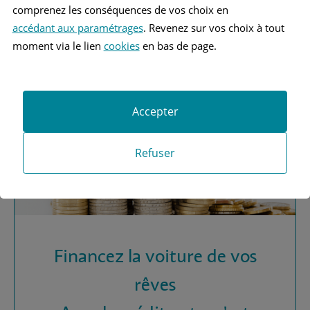
Vous recherchez une
comprenez les conséquences de vos choix en
assurance automobile ?
accédant aux paramétrages
. Revenez sur vos choix à tout
moment via le lien
cookies
en bas de page.
Obtenez vos devis MAAF
Accepter
Refuser
Financez la voiture de vos
rêves