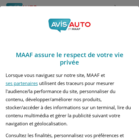
Rechercher
À propos
Avis Honda Legend
Obtenir un devis d'assurance auto MAAF
Marques
>
Honda
> Legend
MAAF assure le respect de votre vie
HONDA LEGEND 1 BERLINE
privée
HONDA LEGEND 4 BERLINE
Lorsque vous naviguez sur notre site, MAAF et
ses partenaires
utilisent des traceurs pour mesurer
l'audience/la performance du site, personnaliser du
contenu, développer/améliorer nos produits,
stocker/accéder à des informations sur un terminal, lire du
contenu multimédia et gérer la publicité suivant votre
navigation et géolocalisation.
Consultez les finalités, personnalisez vos préférences et