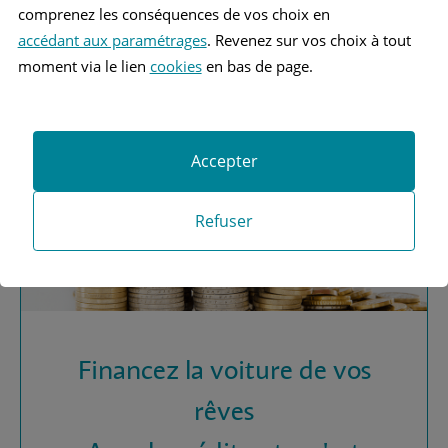
Vous recherchez une
comprenez les conséquences de vos choix en
assurance automobile ?
accédant aux paramétrages
. Revenez sur vos choix à tout
moment via le lien
cookies
en bas de page.
Obtenez vos devis MAAF
Accepter
Refuser
Financez la voiture de vos
rêves