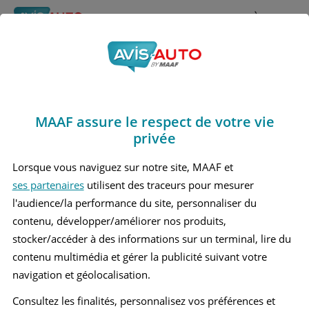
Rechercher
À propos
Avis Honda E
Obtenir un devis d'assurance auto MAAF
Marques
>
Honda
> E
MAAF assure le respect de votre vie
HONDA E 1 BERLINE
privée
Lorsque vous naviguez sur notre site, MAAF et
ses partenaires
utilisent des traceurs pour mesurer
l'audience/la performance du site, personnaliser du
contenu, développer/améliorer nos produits,
stocker/accéder à des informations sur un terminal, lire du
contenu multimédia et gérer la publicité suivant votre
navigation et géolocalisation.
Consultez les finalités, personnalisez vos préférences et