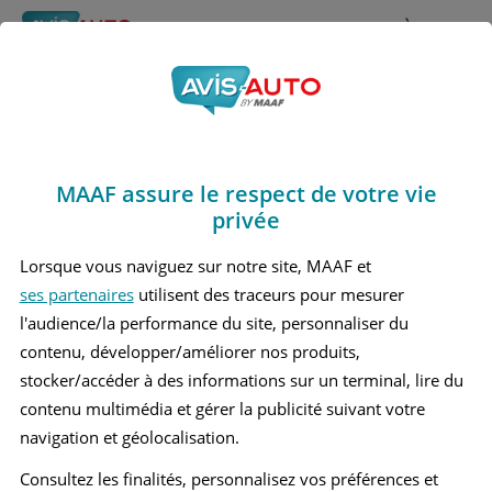
Rechercher
À propos
Avis Honda Crz
Obtenir un devis d'assurance auto MAAF
Marques
>
Honda
> Crz
MAAF assure le respect de votre vie
HONDA CRZ 1 COUPÉ
privée
Lorsque vous naviguez sur notre site, MAAF et
ses partenaires
utilisent des traceurs pour mesurer
l'audience/la performance du site, personnaliser du
contenu, développer/améliorer nos produits,
stocker/accéder à des informations sur un terminal, lire du
contenu multimédia et gérer la publicité suivant votre
navigation et géolocalisation.
Consultez les finalités, personnalisez vos préférences et