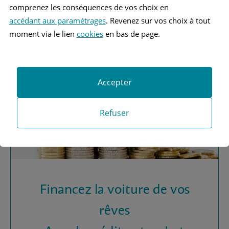
Vous recherchez une
comprenez les conséquences de vos choix en
assurance automobile ?
accédant aux paramétrages
. Revenez sur vos choix à tout
moment via le lien
cookies
en bas de page.
Obtenez vos devis MAAF
Accepter
Refuser
Financez la voiture de vos
rêves