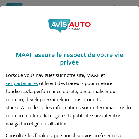
Rechercher
À propos
Avis Ford Maverick
Obtenir un devis d'assurance auto MAAF
Marques
>
Ford
> Maverick
MAAF assure le respect de votre vie
FORD MAVERICK 1 4 X 4
privée
FORD MAVERICK 2 MOYEN SUV
Lorsque vous naviguez sur notre site, MAAF et
ses partenaires
utilisent des traceurs pour mesurer
l'audience/la performance du site, personnaliser du
contenu, développer/améliorer nos produits,
stocker/accéder à des informations sur un terminal, lire du
contenu multimédia et gérer la publicité suivant votre
navigation et géolocalisation.
Consultez les finalités, personnalisez vos préférences et