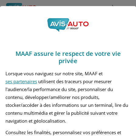
Rechercher
À propos
Avis Ford Edge
Obtenir un devis d'assurance auto MAAF
Marques
>
Ford
> Edge
MAAF assure le respect de votre vie
FORD EDGE 2 GRAND SUV
privée
Lorsque vous naviguez sur notre site, MAAF et
ses partenaires
utilisent des traceurs pour mesurer
l'audience/la performance du site, personnaliser du
contenu, développer/améliorer nos produits,
stocker/accéder à des informations sur un terminal, lire du
contenu multimédia et gérer la publicité suivant votre
navigation et géolocalisation.
Consultez les finalités, personnalisez vos préférences et