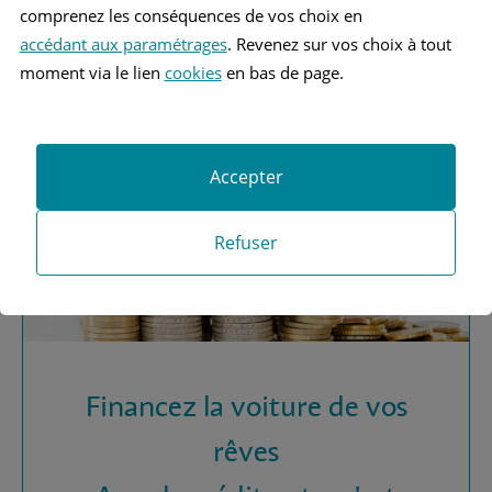
Vous recherchez une
comprenez les conséquences de vos choix en
assurance automobile ?
accédant aux paramétrages
. Revenez sur vos choix à tout
moment via le lien
cookies
en bas de page.
Obtenez vos devis MAAF
Accepter
Refuser
Financez la voiture de vos
rêves