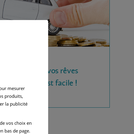
 la voiture de vos rêves
rédit auto, c'est facile !
pour mesurer
s produits,
r la publicité
 de vos choix en
n bas de page.