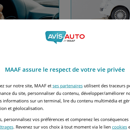
nce automobile
Financez
MAAF assure le respect de votre vie privée
Avec le c
 MAAF
ez sur notre site, MAAF et
ses partenaires
utilisent des traceurs 
mance du site, personnaliser du contenu, développer/améliorer no
s informations sur un terminal, lire du contenu multimédia et gére
ion et géolocalisation.
tés, personnalisez vos préférences et comprenez les conséquences
étrages
. Revenez sur vos choix à tout moment via le lien
cookies
e