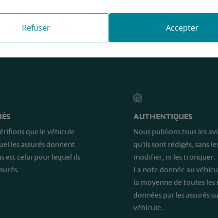
Refuser
Accepter
e sont…
IÉS
AUTHENTIQUES
érifions que le véhicule
Nous publions tous les avi
quel les assurés donnent
qu’ils sont rédigés, sans le
is est celui pour lequel ils
modifier, ni les tronquer.
surés.
La note donnée au véhicu
la moyenne de toutes les
données par les assurés su
véhicule.