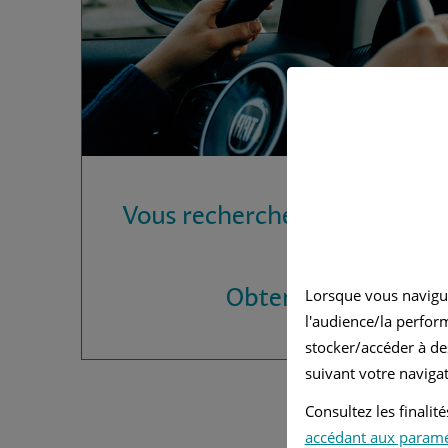
Vous recherchez une assura
?
Obtenez vos devis
Lorsque vous navigu
l'audience/la perfor
stocker/accéder à de
suivant votre navigat
Consultez les finali
accédant aux param