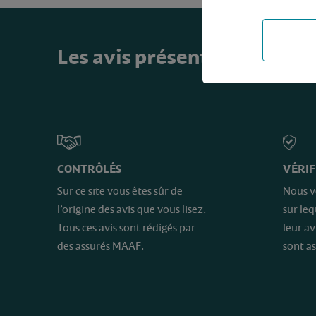
Les avis présents sur ce sit
CONTRÔLÉS
VÉRIF
Sur ce site vous êtes sûr de
Nous v
l’origine des avis que vous lisez.
sur le
Tous ces avis sont rédigés par
leur av
des assurés MAAF.
sont as