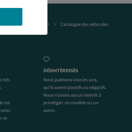
Accueil
Catalogue des véhicules
DÉSINTÉRESSÉS
s tels
Nous publions tous les avis,
s
qu’ils soient positifs ou négatifs.
Nous n’avons aucun intérêt à
le est
privilégier un modèle ou un
 notes
autre.
r ce