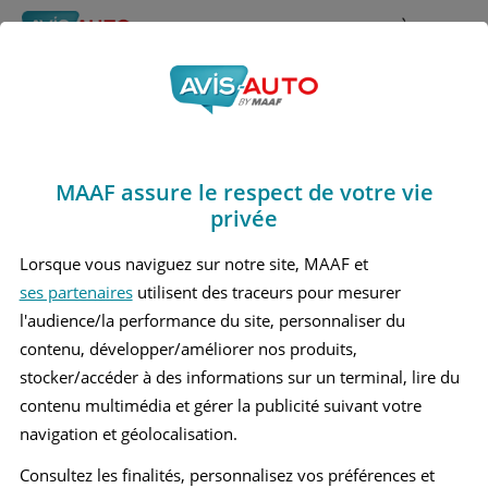
Rechercher
À propos
Avis Fiat 124
Obtenir un devis d'assurance auto MAAF
Marques
>
Fiat
> 124
MAAF assure le respect de votre vie
FIAT 124 1 CABRIOLET
privée
FIAT 124 2 CABRIOLET
Lorsque vous naviguez sur notre site, MAAF et
ses partenaires
utilisent des traceurs pour mesurer
l'audience/la performance du site, personnaliser du
contenu, développer/améliorer nos produits,
stocker/accéder à des informations sur un terminal, lire du
contenu multimédia et gérer la publicité suivant votre
navigation et géolocalisation.
Consultez les finalités, personnalisez vos préférences et