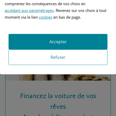
Vous recherchez une
comprenez les conséquences de vos choix en
assurance automobile ?
accédant aux paramétrages
. Revenez sur vos choix à tout
moment via le lien
cookies
en bas de page.
Obtenez vos devis MAAF
Accepter
Refuser
Financez la voiture de vos
rêves