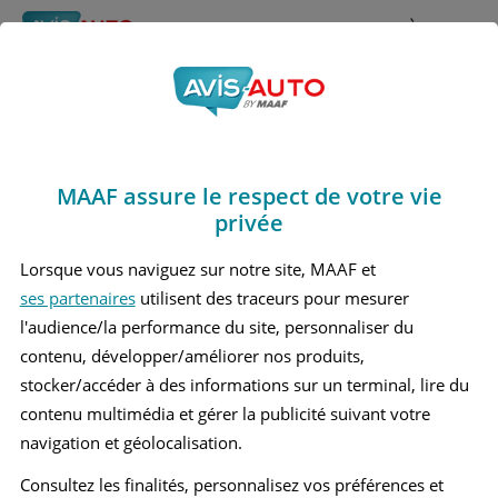
Rechercher
À propos
Avis Ds Ds7
Obtenir un devis d'assurance auto MAAF
Marques
>
Ds
> Ds7
MAAF assure le respect de votre vie
DS DS7 1 GRAND SUV
privée
Lorsque vous naviguez sur notre site, MAAF et
ses partenaires
utilisent des traceurs pour mesurer
l'audience/la performance du site, personnaliser du
contenu, développer/améliorer nos produits,
stocker/accéder à des informations sur un terminal, lire du
contenu multimédia et gérer la publicité suivant votre
navigation et géolocalisation.
Consultez les finalités, personnalisez vos préférences et