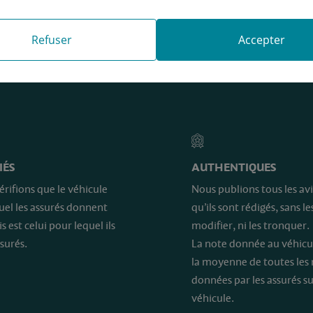
Refuser
Accepter
e sont…
IÉS
AUTHENTIQUES
érifions que le véhicule
Nous publions tous les avi
quel les assurés donnent
qu’ils sont rédigés, sans le
is est celui pour lequel ils
modifier, ni les tronquer.
surés.
La note donnée au véhicu
la moyenne de toutes les
données par les assurés su
véhicule.