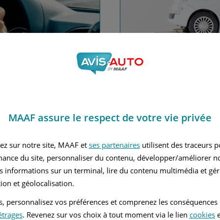
nce automobile
Financez
MAAF assure le respect de votre vie privée
Avec le c
 MAAF
ez sur notre site, MAAF et
ses partenaires
utilisent des traceurs 
mance du site, personnaliser du contenu, développer/améliorer no
s informations sur un terminal, lire du contenu multimédia et gére
ion et géolocalisation.
tés, personnalisez vos préférences et comprenez les conséquences
étrages
. Revenez sur vos choix à tout moment via le lien
cookies
e