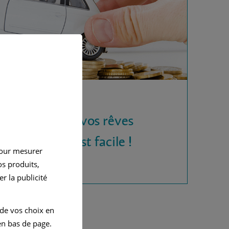
 la voiture de vos rêves
rédit auto, c'est facile !
pour mesurer
s produits,
r la publicité
 de vos choix en
n bas de page.