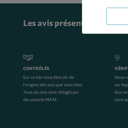
Les avis présents sur ce sit
CONTRÔLÉS
VÉRIF
Sur ce site vous êtes sûr de
Nous v
l’origine des avis que vous lisez.
sur le
Tous ces avis sont rédigés par
leur av
des assurés MAAF.
sont as