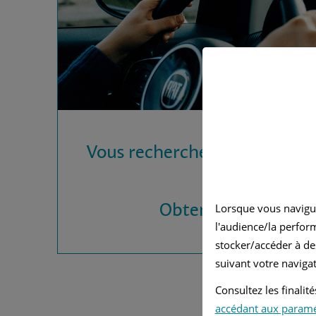
Vous recherchez une assura
?
Obtenez vos devis
Lorsque vous navigu
l'audience/la perfor
stocker/accéder à de
suivant votre navigat
Consultez les finali
accédant aux param