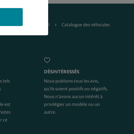
Accueil
Catalogue des véhicules
DÉSINTÉRESSÉS
s tels
Nous publions tous les avis,
s
qu’ils soient positifs ou négatifs.
Nous n’avons aucun intérêt à
le est
privilégier un modèle ou un
 notes
autre.
r ce