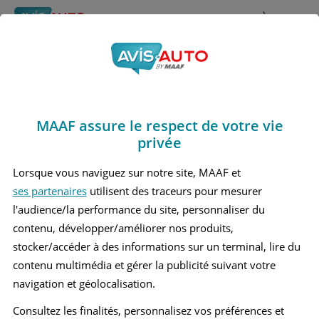
Rechercher
À propos
Avis Dodge Charger
Obtenir un devis d'assurance auto MAAF
Marques
>
Dodge
> Charger
MAAF assure le respect de votre vie
DODGE CHARGER 1 BERLINE
privée
DODGE CHARGER 2 BERLINE
Lorsque vous naviguez sur notre site, MAAF et
ses partenaires
utilisent des traceurs pour mesurer
l'audience/la performance du site, personnaliser du
contenu, développer/améliorer nos produits,
stocker/accéder à des informations sur un terminal, lire du
contenu multimédia et gérer la publicité suivant votre
navigation et géolocalisation.
Consultez les finalités, personnalisez vos préférences et