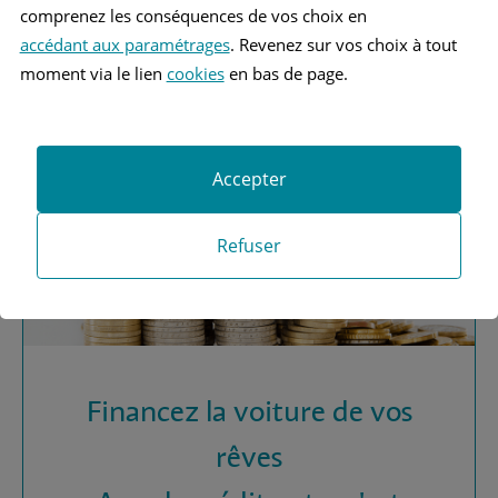
Vous recherchez une
comprenez les conséquences de vos choix en
assurance automobile ?
accédant aux paramétrages
. Revenez sur vos choix à tout
moment via le lien
cookies
en bas de page.
Obtenez vos devis MAAF
Accepter
Refuser
Financez la voiture de vos
rêves