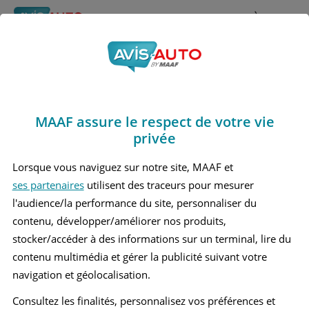
Rechercher
À propos
Avis Daewoo Leganza
Obtenir un devis d'assurance auto MAAF
Marques
>
Daewoo
> Leganza
MAAF assure le respect de votre vie
DAEWOO LEGANZA 1 BERLINE
privée
Lorsque vous naviguez sur notre site, MAAF et
ses partenaires
utilisent des traceurs pour mesurer
l'audience/la performance du site, personnaliser du
contenu, développer/améliorer nos produits,
stocker/accéder à des informations sur un terminal, lire du
contenu multimédia et gérer la publicité suivant votre
navigation et géolocalisation.
Consultez les finalités, personnalisez vos préférences et