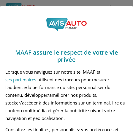
Rechercher
À propos
Avis Cupra Leon
Obtenir un devis d'assurance auto MAAF
Marques
>
Cupra
> Leon
MAAF assure le respect de votre vie
CUPRA LEON 4 BERLINE
privée
CUPRA LEON 4 BREAK
Lorsque vous naviguez sur notre site, MAAF et
ses partenaires
utilisent des traceurs pour mesurer
l'audience/la performance du site, personnaliser du
contenu, développer/améliorer nos produits,
stocker/accéder à des informations sur un terminal, lire du
contenu multimédia et gérer la publicité suivant votre
navigation et géolocalisation.
Consultez les finalités, personnalisez vos préférences et