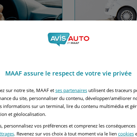
nce automobile
Financez
MAAF assure le respect de votre vie privée
Avec le c
 MAAF
ez sur notre site, MAAF et
ses partenaires
utilisent des traceurs 
mance du site, personnaliser du contenu, développer/améliorer no
s informations sur un terminal, lire du contenu multimédia et gére
ion et géolocalisation.
tés, personnalisez vos préférences et comprenez les conséquences
étrages
. Revenez sur vos choix à tout moment via le lien
cookies
e