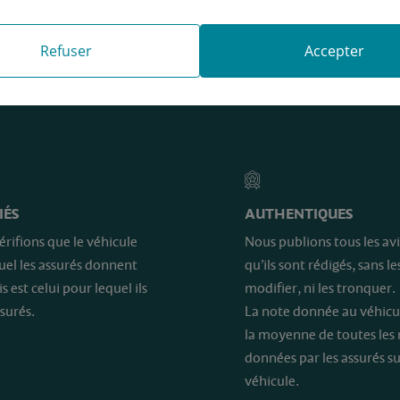
Refuser
Accepter
e sont…
IÉS
AUTHENTIQUES
érifions que le véhicule
Nous publions tous les avi
quel les assurés donnent
qu’ils sont rédigés, sans le
is est celui pour lequel ils
modifier, ni les tronquer.
surés.
La note donnée au véhicu
la moyenne de toutes les
données par les assurés su
véhicule.