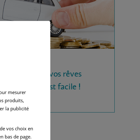
 la voiture de vos rêves
rédit auto, c'est facile !
pour mesurer
s produits,
r la publicité
 de vos choix en
n bas de page.