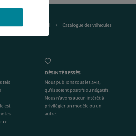
Accueil
Catalogue des véhicules
DÉSINTÉRESSÉS
s tels
Nous publions tous les avis,
s
qu’ils soient positifs ou négatifs.
Nous n’avons aucun intérêt à
le est
privilégier un modèle ou un
 notes
autre.
r ce