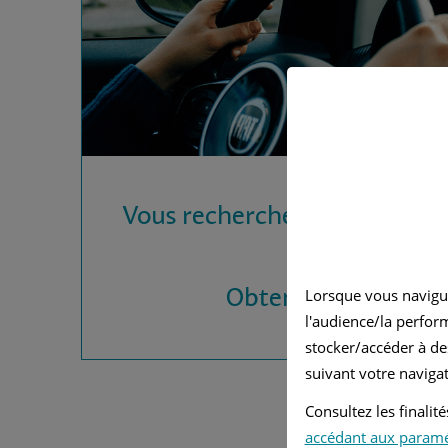
Vous recherchez une assura
?
Obtenez vos devis
Lorsque vous navigu
l'audience/la perfor
stocker/accéder à de
suivant votre navigat
Consultez les finali
accédant aux param