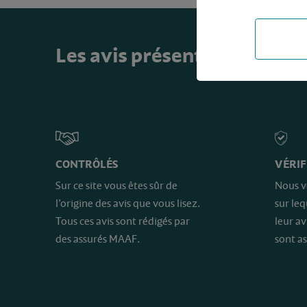
Les avis présents sur ce sit
CONTRÔLÉS
VÉRIF
Sur ce site vous êtes sûr de
Nous v
l’origine des avis que vous lisez.
sur le
Tous ces avis sont rédigés par
leur av
des assurés MAAF.
sont as