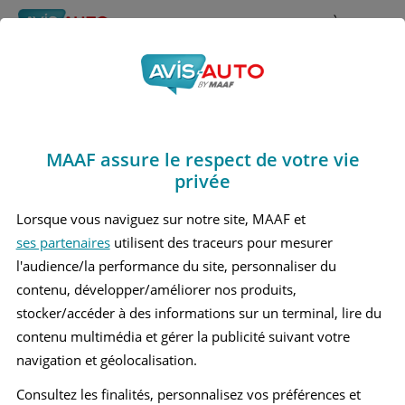
Rechercher
À propos
Avis Chevrolet Rezzo
Obtenir un devis d'assurance auto MAAF
Marques
>
Chevrolet
> Rezzo
MAAF assure le respect de votre vie
CHEVROLET REZZO 1 MONOSPACE
privée
Lorsque vous naviguez sur notre site, MAAF et
ses partenaires
utilisent des traceurs pour mesurer
l'audience/la performance du site, personnaliser du
contenu, développer/améliorer nos produits,
stocker/accéder à des informations sur un terminal, lire du
contenu multimédia et gérer la publicité suivant votre
navigation et géolocalisation.
Consultez les finalités, personnalisez vos préférences et