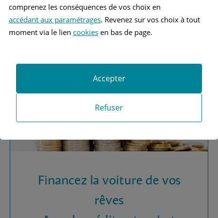
Vous recherchez une
comprenez les conséquences de vos choix en
assurance automobile ?
accédant aux paramétrages
. Revenez sur vos choix à tout
moment via le lien
cookies
en bas de page.
Obtenez vos devis MAAF
Accepter
Refuser
Financez la voiture de vos
rêves