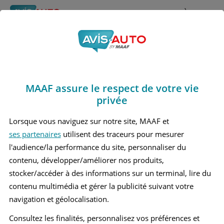
Rechercher
À propos
Avis Chevrolet Blazer
Obtenir un devis d'assurance auto MAAF
Marques
>
Chevrolet
> Blazer
MAAF assure le respect de votre vie
CHEVROLET BLAZER 1 4 X 4
privée
CHEVROLET BLAZER 3 GRAND SUV
Lorsque vous naviguez sur notre site, MAAF et
ses partenaires
utilisent des traceurs pour mesurer
l'audience/la performance du site, personnaliser du
contenu, développer/améliorer nos produits,
stocker/accéder à des informations sur un terminal, lire du
contenu multimédia et gérer la publicité suivant votre
navigation et géolocalisation.
Consultez les finalités, personnalisez vos préférences et