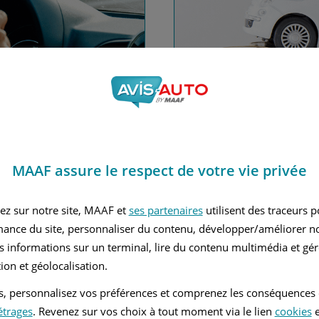
nce automobile
Financez
MAAF assure le respect de votre vie privée
Avec le c
 MAAF
ez sur notre site, MAAF et
ses partenaires
utilisent des traceurs 
mance du site, personnaliser du contenu, développer/améliorer no
s informations sur un terminal, lire du contenu multimédia et gére
ion et géolocalisation.
tés, personnalisez vos préférences et comprenez les conséquences
étrages
. Revenez sur vos choix à tout moment via le lien
cookies
e