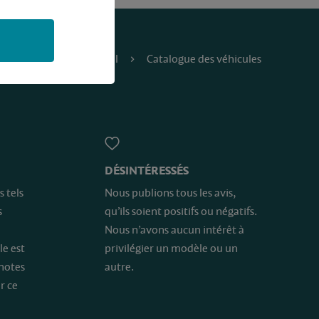
Accueil
Catalogue des véhicules
DÉSINTÉRESSÉS
s tels
Nous publions tous les avis,
s
qu’ils soient positifs ou négatifs.
Nous n’avons aucun intérêt à
le est
privilégier un modèle ou un
 notes
autre.
r ce