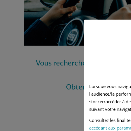
Vous recherchez une assura
?
Obtenez vos devis
Lorsque vous navigu
l'audience/la perfor
stocker/accéder à de
suivant votre navigat
Consultez les finali
accédant aux param