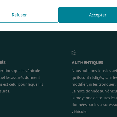
Refuser
Accepter
e sont…
IÉS
AUTHENTIQUES
érifions que le véhicule
Nous publions tous les avi
quel les assurés donnent
qu’ils sont rédigés, sans le
is est celui pour lequel ils
modifier, ni les tronquer.
surés.
La note donnée au véhicu
la moyenne de toutes les
données par les assurés su
véhicule.