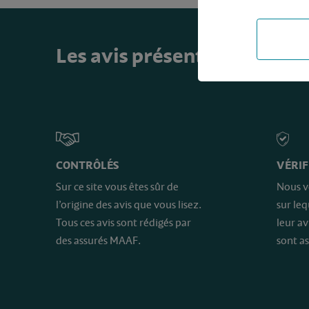
Les avis présents sur ce sit
CONTRÔLÉS
VÉRIF
Sur ce site vous êtes sûr de
Nous v
l’origine des avis que vous lisez.
sur le
Tous ces avis sont rédigés par
leur av
des assurés MAAF.
sont as