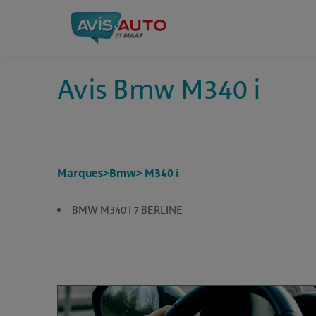
Avis Bmw M340 i
Marques
>
Bmw
> M340 i
BMW M340 I 7 BERLINE