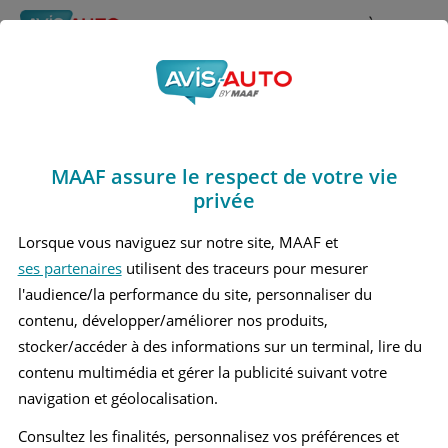
Rechercher
À propos
Avis Bmw 745
Obtenir un devis d'assurance auto MAAF
Marques
>
Bmw
> 745
MAAF assure le respect de votre vie
BMW 745 4 BERLINE
privée
Lorsque vous naviguez sur notre site, MAAF et
ses partenaires
utilisent des traceurs pour mesurer
l'audience/la performance du site, personnaliser du
contenu, développer/améliorer nos produits,
stocker/accéder à des informations sur un terminal, lire du
contenu multimédia et gérer la publicité suivant votre
navigation et géolocalisation.
Consultez les finalités, personnalisez vos préférences et