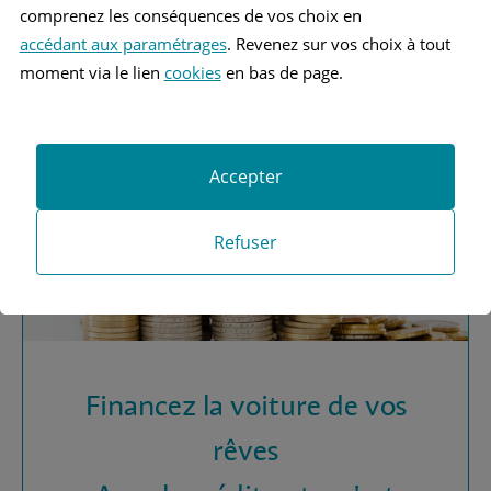
Vous recherchez une
comprenez les conséquences de vos choix en
assurance automobile ?
accédant aux paramétrages
. Revenez sur vos choix à tout
moment via le lien
cookies
en bas de page.
Obtenez vos devis MAAF
Accepter
Refuser
Financez la voiture de vos
rêves