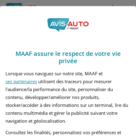
Rechercher
À propos
Avis Bmw 135 i
Obtenir un devis d'assurance auto MAAF
Marques
>
Bmw
> 135 i
MAAF assure le respect de votre vie
BMW 135 I 2 BERLINE
privée
Lorsque vous naviguez sur notre site, MAAF et
ses partenaires
utilisent des traceurs pour mesurer
l'audience/la performance du site, personnaliser du
contenu, développer/améliorer nos produits,
stocker/accéder à des informations sur un terminal, lire du
contenu multimédia et gérer la publicité suivant votre
navigation et géolocalisation.
Consultez les finalités, personnalisez vos préférences et