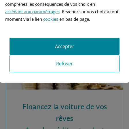
Vous recherchez une
comprenez les conséquences de vos choix en
assurance automobile ?
accédant aux paramétrages
. Revenez sur vos choix à tout
moment via le lien
cookies
en bas de page.
Obtenez vos devis MAAF
Accepter
Refuser
Financez la voiture de vos
rêves