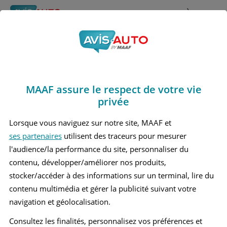
Rechercher
À propos
Avis Bmw 125 i
Obtenir un devis d'assurance auto MAAF
Marques
>
Bmw
> 125 i
MAAF assure le respect de votre vie
BMW 125 I 1 CABRIOLET
privée
BMW 125 I 1 COUPÉ
Lorsque vous naviguez sur notre site, MAAF et
ses partenaires
utilisent des traceurs pour mesurer
BMW 125 I 2 BERLINE
l'audience/la performance du site, personnaliser du
contenu, développer/améliorer nos produits,
stocker/accéder à des informations sur un terminal, lire du
contenu multimédia et gérer la publicité suivant votre
navigation et géolocalisation.
Consultez les finalités, personnalisez vos préférences et