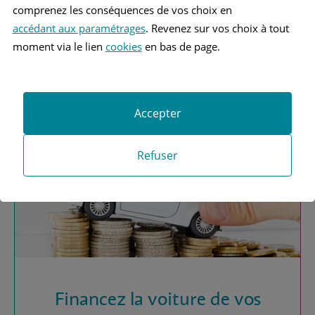
comprenez les conséquences de vos choix en
accédant aux paramétrages
. Revenez sur vos choix à tout
Vous recherchez une
moment via le lien
cookies
en bas de page.
assurance automobile ?
Obtenez vos devis MAAF
Accepter
Refuser
Financez la voiture de vos