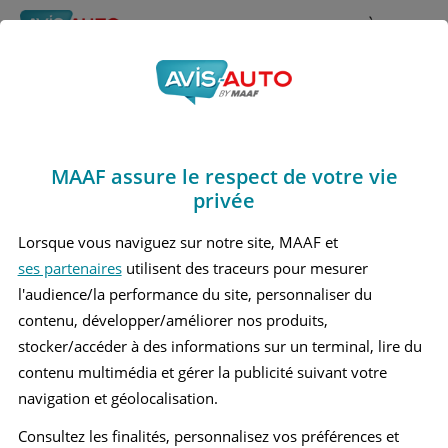
Rechercher
À propos
Avis Alfa romeo
Obtenir un devis d'assurance auto MAAF
Sportwagon
MAAF assure le respect de votre vie
Marques
>
Alfa romeo
> Sportwagon
privée
ALFA ROMEO SPORTWAGON 1 BREAK
Lorsque vous naviguez sur notre site, MAAF et
ses partenaires
utilisent des traceurs pour mesurer
l'audience/la performance du site, personnaliser du
contenu, développer/améliorer nos produits,
stocker/accéder à des informations sur un terminal, lire du
contenu multimédia et gérer la publicité suivant votre
navigation et géolocalisation.
Consultez les finalités, personnalisez vos préférences et