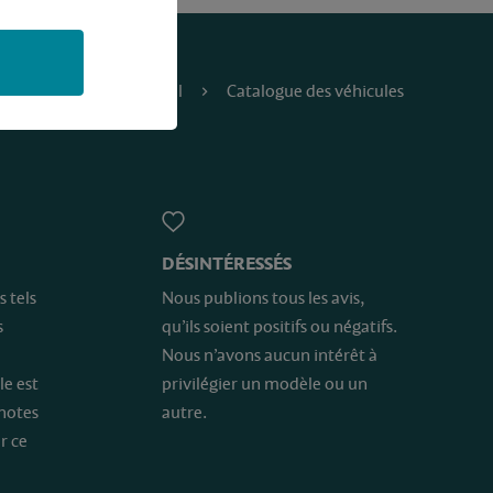
Accueil
Catalogue des véhicules
DÉSINTÉRESSÉS
s tels
Nous publions tous les avis,
s
qu’ils soient positifs ou négatifs.
Nous n’avons aucun intérêt à
le est
privilégier un modèle ou un
 notes
autre.
r ce