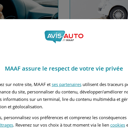
nce automobile
Financez
MAAF assure le respect de votre vie privée
Avec le c
 MAAF
ez sur notre site, MAAF et
ses partenaires
utilisent des traceurs 
mance du site, personnaliser du contenu, développer/améliorer no
s informations sur un terminal, lire du contenu multimédia et gére
ion et géolocalisation.
tés, personnalisez vos préférences et comprenez les conséquences
étrages
. Revenez sur vos choix à tout moment via le lien
cookies
e