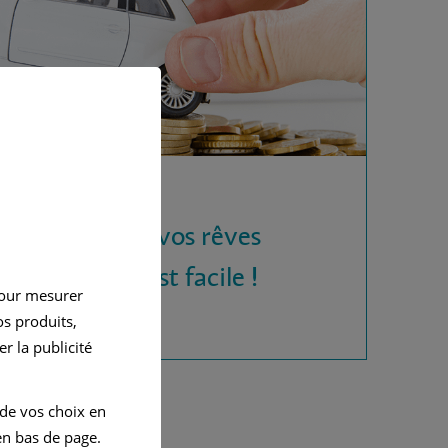
 la voiture de vos rêves
rédit auto, c'est facile !
pour mesurer
s produits,
r la publicité
 de vos choix en
n bas de page.