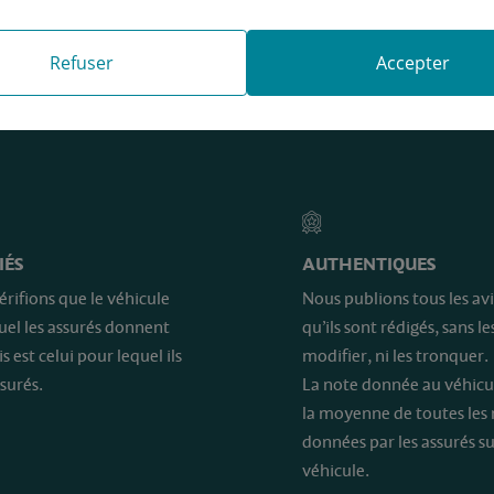
Refuser
Accepter
e sont…
IÉS
AUTHENTIQUES
érifions que le véhicule
Nous publions tous les avi
quel les assurés donnent
qu’ils sont rédigés, sans le
is est celui pour lequel ils
modifier, ni les tronquer.
surés.
La note donnée au véhicu
la moyenne de toutes les
données par les assurés su
véhicule.