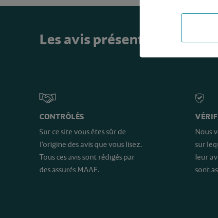
Les avis présents sur ce sit
CONTRÔLÉS
VÉRIF
Sur ce site vous êtes sûr de
Nous v
l’origine des avis que vous lisez.
sur le
Tous ces avis sont rédigés par
leur av
des assurés MAAF.
sont as