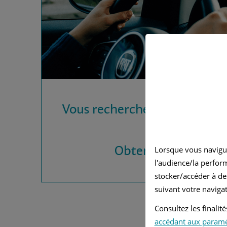
Vous recherchez une assura
?
Obtenez vos devis
Lorsque vous navigu
l'audience/la perfor
stocker/accéder à de
suivant votre navigat
Consultez les finali
accédant aux param