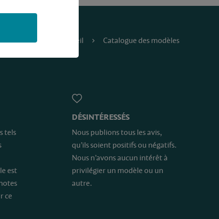
Accueil
Catalogue des modèles
DÉSINTÉRESSÉS
s tels
Nous publions tous les avis,
s
qu’ils soient positifs ou négatifs.
Nous n’avons aucun intérêt à
le est
privilégier un modèle ou un
 notes
autre.
r ce