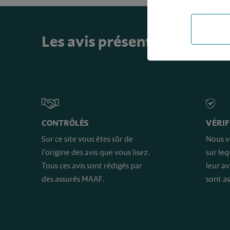
Les avis présents sur ce sit
CONTRÔLÉS
VÉRIF
Sur ce site vous êtes sûr de
Nous v
l’origine des avis que vous lisez.
sur le
Tous ces avis sont rédigés par
leur av
des assurés MAAF.
sont as