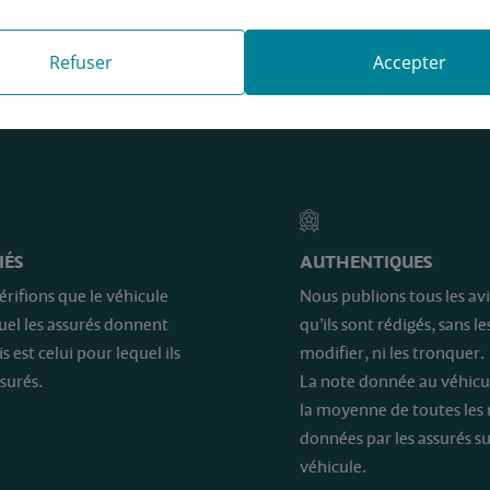
Refuser
Accepter
e sont…
IÉS
AUTHENTIQUES
érifions que le véhicule
Nous publions tous les avi
quel les assurés donnent
qu’ils sont rédigés, sans le
is est celui pour lequel ils
modifier, ni les tronquer.
surés.
La note donnée au véhicu
la moyenne de toutes les
données par les assurés su
véhicule.