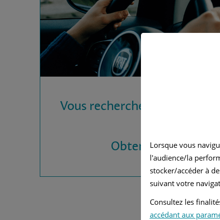
Vous recherchez une assura
?
Obtenez vos devis
Lorsque vous navigu
l'audience/la perfor
stocker/accéder à de
suivant votre navigat
Consultez les finali
accédant aux param