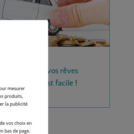
 la voiture de vos rêves
rédit auto, c'est facile !
pour mesurer
s produits,
r la publicité
 de vos choix en
n bas de page.