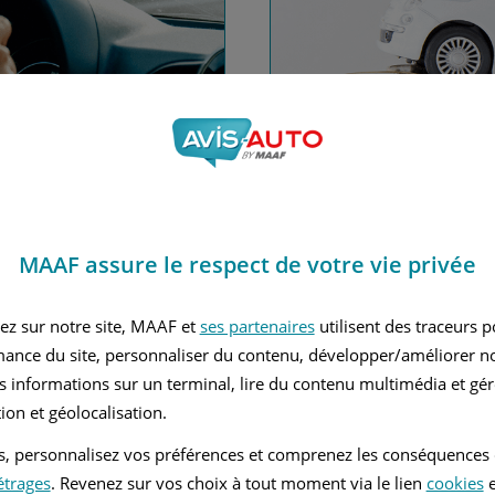
nce automobile
Financez
MAAF assure le respect de votre vie privée
Avec le c
 MAAF
ez sur notre site, MAAF et
ses partenaires
utilisent des traceurs 
mance du site, personnaliser du contenu, développer/améliorer no
s informations sur un terminal, lire du contenu multimédia et gére
ion et géolocalisation.
tés, personnalisez vos préférences et comprenez les conséquences
étrages
. Revenez sur vos choix à tout moment via le lien
cookies
e